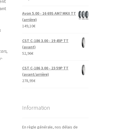
ent
rant
Avon 5.00 - 16 69S AM7 MKII TT
(arrière)
149,10
€
x
CST C-186 3.00 - 19 45P TT
(avant)
ars,
52,96
€
y-
CST C-186 3.00 - 23 59P TT
(avant/arrière)
278,95
€
Information
En règle générale, nos délais de