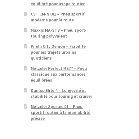
équilibré pour usage routier
CST CM-NK01 – Pneu sportif
moderne pour la route
Maxxis MA-ST3 – Pneu sport-
touring polyvalent
Pirelli City Demon – Fiabilité
pour les trajets urbains
quotidiens
Metzeler Perfect ME77 – Pneu
classique aux performances
équilibrées
Dunlop Elite 4 – Longévité et
stabilité pour touring et cruiser
Metzeler Sportec 01 – Pneu
sportif routier à la maniabilité
précise