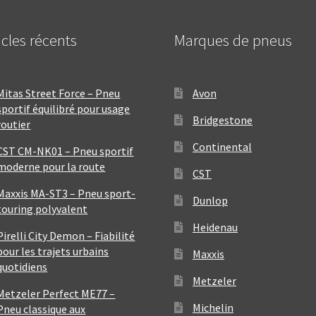
icles récents
Marques de pneus
Mitas Street Force – Pneu
Avon
sportif équilibré pour usage
Bridgestone
routier
Continental
CST CM-NK01 – Pneu sportif
moderne pour la route
CST
Maxxis MA-ST3 – Pneu sport-
Dunlop
touring polyvalent
Heidenau
Pirelli City Demon – Fiabilité
pour les trajets urbains
Maxxis
quotidiens
Metzeler
Metzeler Perfect ME77 –
Michelin
Pneu classique aux