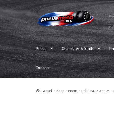
Aller
Aller
Ho
à
au
la
contenu
Pol
navigation
Pneus
Chambres & fonds
Pn
Contact
Accueil
Shop
Pneus
Heidenau K 37 3.25 – 