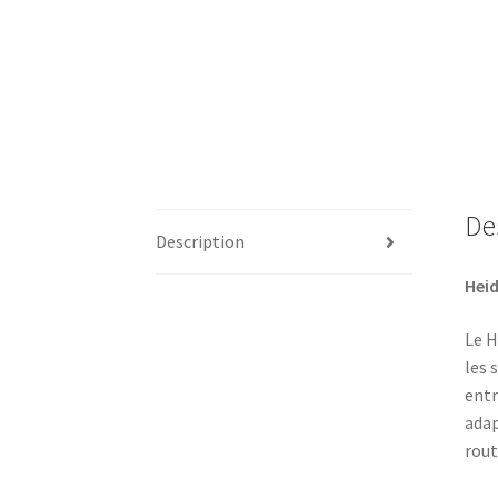
De
Description
Heid
Le H
les 
entr
adap
rout