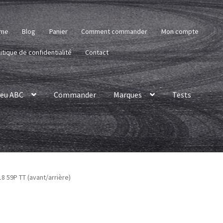
me
Blog
Panier
Comment commander
Mon compte
itique de confidentialité
Contact
eu ABC
Commander
Marques
Tests
18 59P TT (avant/arrière)