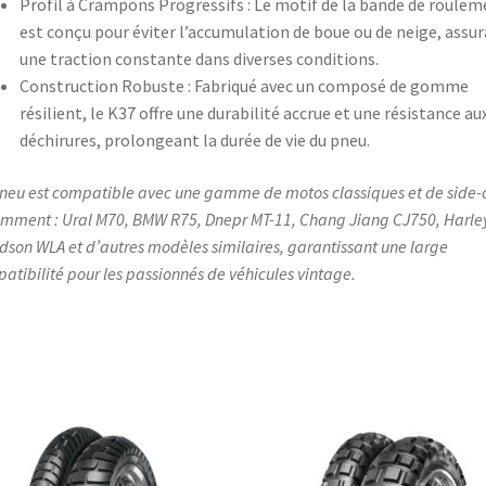
Profil à Crampons Progressifs : Le motif de la bande de roulem
est conçu pour éviter l’accumulation de boue ou de neige, assu
une traction constante dans diverses conditions.​
Construction Robuste : Fabriqué avec un composé de gomme
résilient, le K37 offre une durabilité accrue et une résistance au
déchirures, prolongeant la durée de vie du pneu.​
neu est compatible avec une gamme de motos classiques et de side-c
mment : Ural M70, BMW R75, Dnepr MT-11, Chang Jiang CJ750, Harle
dson WLA et d’autres modèles similaires, garantissant une large
atibilité pour les passionnés de véhicules vintage.