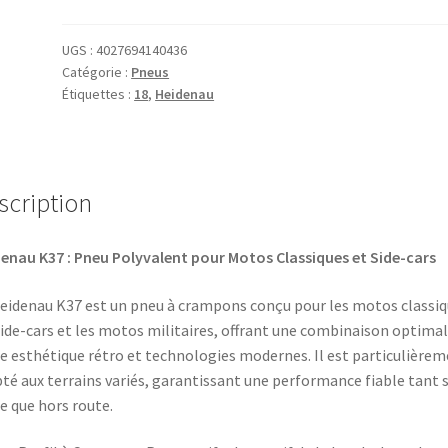
K
37
UGS :
4027694140436
Catégorie :
Pneus
3.25
Étiquettes :
18
,
Heidenau
-
18
59P
TT
scription
(avant/arrière)
enau K37 : Pneu Polyvalent pour Motos Classiques et Side-cars
eidenau K37 est un pneu à crampons conçu pour les motos classiq
side-cars et les motos militaires, offrant une combinaison optima
e esthétique rétro et technologies modernes. Il est particulière
té aux terrains variés, garantissant une performance fiable tant 
e que hors route.​