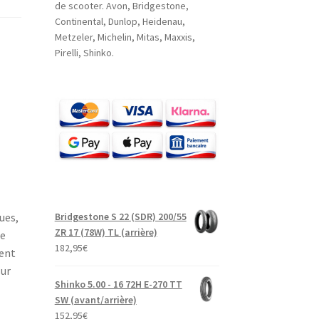
de scooter. Avon, Bridgestone,
Continental, Dunlop, Heidenau,
Metzeler, Michelin, Mitas, Maxxis,
Pirelli, Shinko.
Bridgestone S 22 (SDR) 200/55
ues,
ZR 17 (78W) TL (arrière)
le
182,95
€
ment
sur
Shinko 5.00 - 16 72H E-270 TT
SW (avant/arrière)
152,95
€