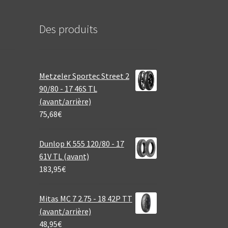
Des produits
Metzeler Sportec Street 2
90/80 - 17 46S TL
(avant/arrière)
75,68
€
Dunlop K 555 120/80 - 17
61V TL (avant)
183,95
€
Mitas MC 7 2.75 - 18 42P TT
(avant/arrière)
48,95
€