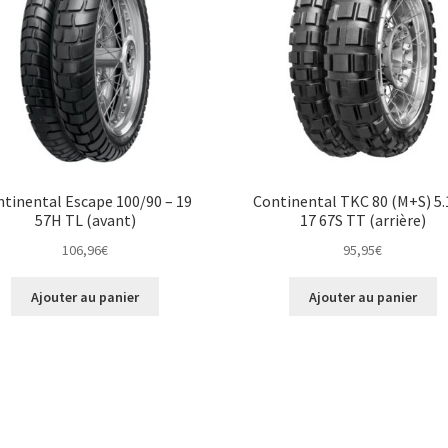
tinental Escape 100/90 – 19
Continental TKC 80 (M+S) 5.
57H TL (avant)
17 67S TT (arrière)
106,96
€
95,95
€
Ajouter au panier
Ajouter au panier