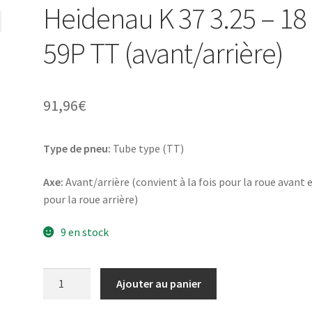
Heidenau K 37 3.25 – 18
59P TT (avant/arrière)
91,96
€
Type de pneu:
Tube type (TT)
Axe:
Avant/arrière (convient à la fois pour la roue avant 
pour la roue arrière)
9 en stock
quantité
Ajouter au panier
de
Heidenau