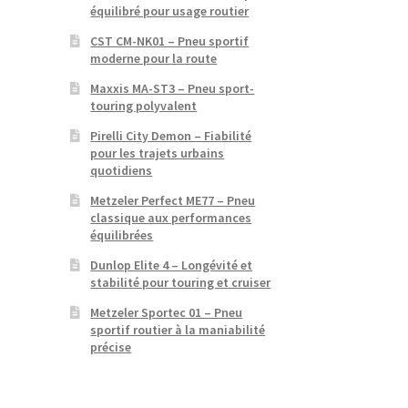
équilibré pour usage routier
CST CM-NK01 – Pneu sportif
moderne pour la route
Maxxis MA-ST3 – Pneu sport-
touring polyvalent
Pirelli City Demon – Fiabilité
pour les trajets urbains
quotidiens
Metzeler Perfect ME77 – Pneu
classique aux performances
équilibrées
Dunlop Elite 4 – Longévité et
stabilité pour touring et cruiser
Metzeler Sportec 01 – Pneu
sportif routier à la maniabilité
précise