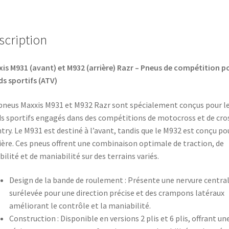
scription
is M931 (avant) et M932 (arrière) Razr – Pneus de compétition p
s sportifs (ATV)
pneus Maxxis M931 et M932 Razr sont spécialement conçus pour l
s sportifs engagés dans des compétitions de motocross et de cro
try. Le M931 est destiné à l’avant, tandis que le M932 est conçu po
rière. Ces pneus offrent une combinaison optimale de traction, de
bilité et de maniabilité sur des terrains variés.​
Design de la bande de roulement : Présente une nervure centra
surélevée pour une direction précise et des crampons latéraux
améliorant le contrôle et la maniabilité.​
Construction : Disponible en versions 2 plis et 6 plis, offrant un