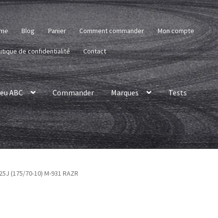
me
Blog
Panier
Comment commander
Mon compte
itique de confidentialité
Contact
eu ABC
Commander
Marques
Tests
 25J (175/70-10) M-931 RAZR