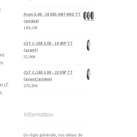
n
Avon 5.00 - 16 69S AM7 MKII TT
(arrière)
149,10
€
CST C-186 3.00 - 19 45P TT
(avant)
ent
52,96
€
es
CST C-186 3.00 - 23 59P TT
(avant/arrière)
i LT-
278,95
€
s.
Information
En règle générale, nos délais de