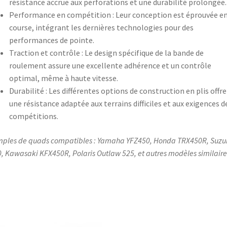
résistance accrue aux perforations et une durabilité prolongée.
Performance en compétition : Leur conception est éprouvée e
course, intégrant les dernières technologies pour des
performances de pointe.​
Traction et contrôle : Le design spécifique de la bande de
roulement assure une excellente adhérence et un contrôle
optimal, même à haute vitesse.​
Durabilité : Les différentes options de construction en plis offr
une résistance adaptée aux terrains difficiles et aux exigences d
compétitions.​
ples de quads compatibles : Yamaha YFZ450, Honda TRX450R, Suzuk
, Kawasaki KFX450R, Polaris Outlaw 525, et autres modèles similaire