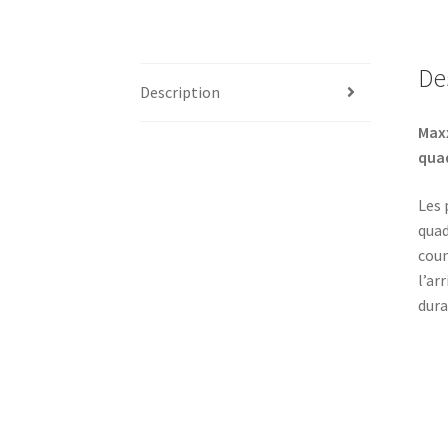
De
Description
Maxx
quad
Les 
quad
coun
l’ar
dura