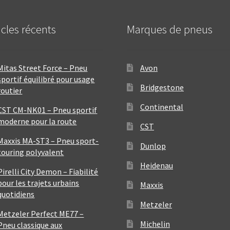
icles récents
Marques de pneus
Mitas Street Force – Pneu
Avon
sportif équilibré pour usage
Bridgestone
routier
Continental
CST CM-NK01 – Pneu sportif
moderne pour la route
CST
Maxxis MA-ST3 – Pneu sport-
Dunlop
touring polyvalent
Heidenau
Pirelli City Demon – Fiabilité
pour les trajets urbains
Maxxis
quotidiens
Metzeler
Metzeler Perfect ME77 –
Michelin
Pneu classique aux