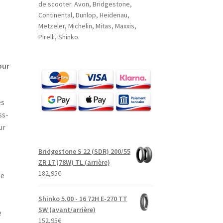
de scooter. Avon, Bridgestone,
Continental, Dunlop, Heidenau,
Metzeler, Michelin, Mitas, Maxxis,
Pirelli, Shinko.
our
es
ss-
ur
Bridgestone S 22 (SDR) 200/55
ZR 17 (78W) TL (arrière)
182,95
€
le
Shinko 5.00 - 16 72H E-270 TT
SW (avant/arrière)
e
152,95
€