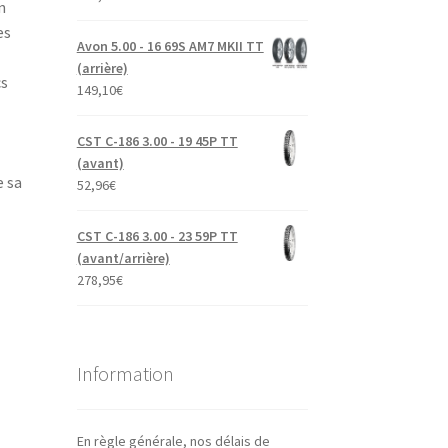
n
es
Avon 5.00 - 16 69S AM7 MKII TT
(arrière)
cs
149,10
€
CST C-186 3.00 - 19 45P TT
(avant)
e sa
52,96
€
CST C-186 3.00 - 23 59P TT
(avant/arrière)
278,95
€
Information
En règle générale, nos délais de