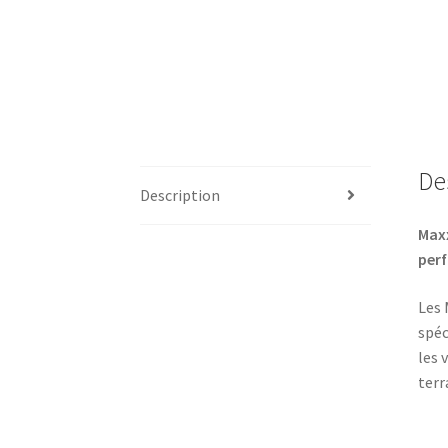
De
Description
Maxx
perf
Les 
spéc
les 
terr