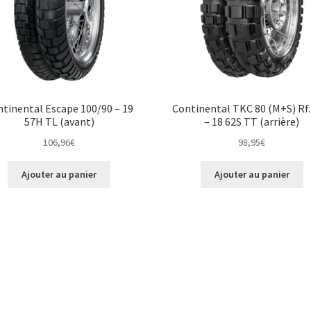
tinental Escape 100/90 – 19
Continental TKC 80 (M+S) Rf.
57H TL (avant)
– 18 62S TT (arrière)
106,96
€
98,95
€
Ajouter au panier
Ajouter au panier