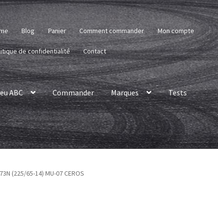
me
Blog
Panier
Comment commander
Mon compte
itique de confidentialité
Contact
eu ABC
Commander
Marques
Tests
 73N (225/65-14) MU-07 CEROS