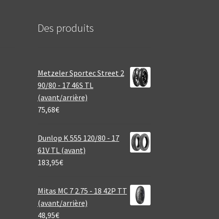
Des produits
Metzeler Sportec Street 2
90/80 - 17 46S TL
(avant/arrière)
75,68
€
Dunlop K 555 120/80 - 17
61V TL (avant)
183,95
€
Mitas MC 7 2.75 - 18 42P TT
(avant/arrière)
48,95
€