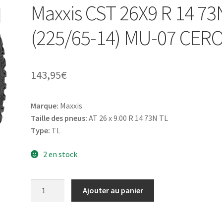
Maxxis CST 26X9 R 14 73
(225/65-14) MU-07 CER
143,95
€
Marque:
Maxxis
Taille des pneus:
AT 26 x 9.00 R 14 73N TL
Type:
TL
2 en stock
quantité
Ajouter au panier
de
Maxxis