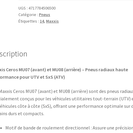
CST
26X9
UGS :
4717784506500
Catégorie :
Pneus
R
Étiquettes :
14
,
Maxxis
14
73N
(225/65-
14)
scription
MU-
07
CEROS
is Ceros MU07 (avant) et MU08 (arrière) – Pneus radiaux haute
ormance pour UTV et SxS (ATV)
Maxxis Ceros MU07 (avant) et MU08 (arrière) sont des pneus radiau
ialement conçus pour les véhicules utilitaires tout-terrain (UTV) 
véhicules côte à côte (SxS), offrant une performance optimale sur 
ains durs et compacts.
Motif de bande de roulement directionnel : Assure une précisio