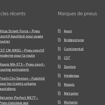
icles récents
Marques de pneus
Mitas Street Force – Pneu
Avon
sportif équilibré pour usage
Bridgestone
routier
Continental
CST CM-NK01 – Pneu sportif
moderne pour la route
CST
Maxxis MA-ST3 – Pneu sport-
Dunlop
touring polyvalent
Heidenau
Pirelli City Demon – Fiabilité
pour les trajets urbains
Maxxis
quotidiens
Metzeler
Metzeler Perfect ME77 –
Michelin
Pneu classique aux