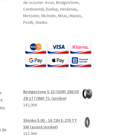
de scooter. Avon, Bridgestone,
Continental, Dunlop, Heidenau,
Metzeler, Michelin, Mitas, Maxxis,
Pirelli, Shinko.
Bridgestone S 22 (SDR) 200/55
x
ZR 17 (78W) TL (arrière)
et
182,95
€
des
Shinko 5.00 - 16 72H E-270 TT
SW (avant/arrière)
n de
152,95
€