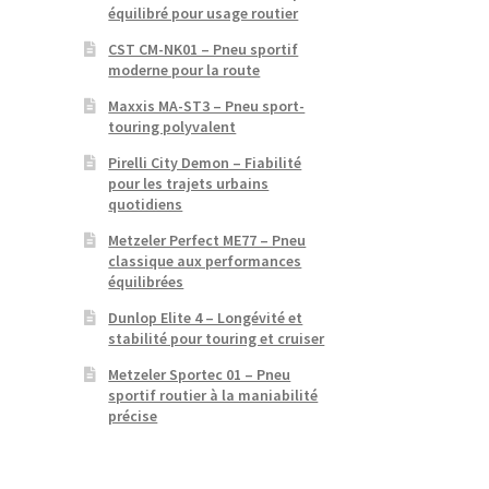
équilibré pour usage routier
CST CM-NK01 – Pneu sportif
moderne pour la route
Maxxis MA-ST3 – Pneu sport-
touring polyvalent
Pirelli City Demon – Fiabilité
pour les trajets urbains
quotidiens
Metzeler Perfect ME77 – Pneu
classique aux performances
équilibrées
Dunlop Elite 4 – Longévité et
stabilité pour touring et cruiser
Metzeler Sportec 01 – Pneu
sportif routier à la maniabilité
précise