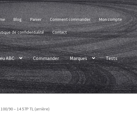
me
Blog
Panier
Comment commander
Mon compte
itique de confidentialité
Contact
eu ABC
Commander
Marques
Tests
100/90 – 14 57P TL (arrière)