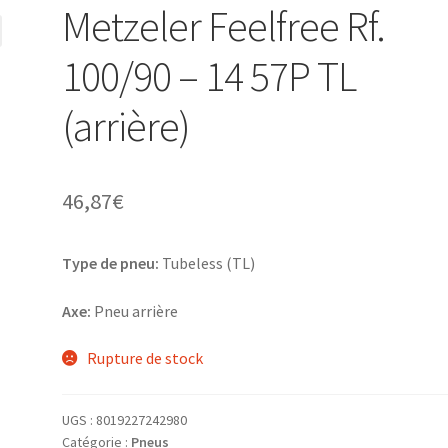
Metzeler Feelfree Rf.
100/90 – 14 57P TL
(arrière)
46,87
€
Type de pneu:
Tubeless (TL)
Axe:
Pneu arrière
Rupture de stock
UGS :
8019227242980
Catégorie :
Pneus