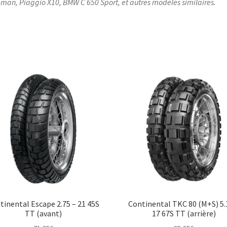
man, Piaggio X10, BMW C 650 Sport, et autres modèles similaires.​
tinental Escape 2.75 – 21 45S
Continental TKC 80 (M+S) 5.
TT (avant)
17 67S TT (arrière)