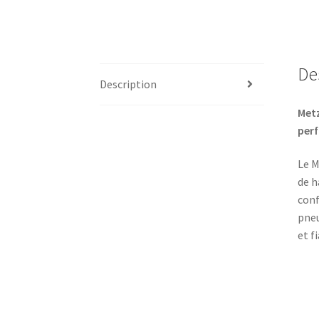
De
Description
Metz
per
Le M
de h
conf
pneu
et f