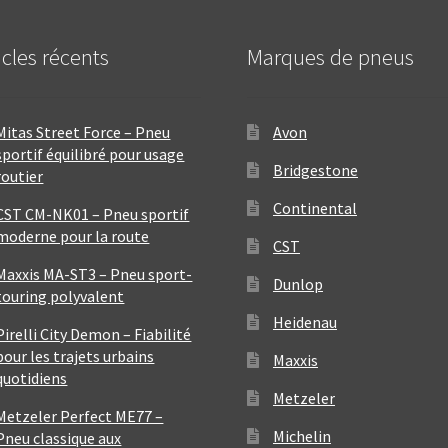
icles récents
Marques de pneus
Mitas Street Force – Pneu
Avon
sportif équilibré pour usage
Bridgestone
routier
Continental
CST CM-NK01 – Pneu sportif
moderne pour la route
CST
Maxxis MA-ST3 – Pneu sport-
Dunlop
touring polyvalent
Heidenau
Pirelli City Demon – Fiabilité
pour les trajets urbains
Maxxis
quotidiens
Metzeler
Metzeler Perfect ME77 –
Michelin
Pneu classique aux