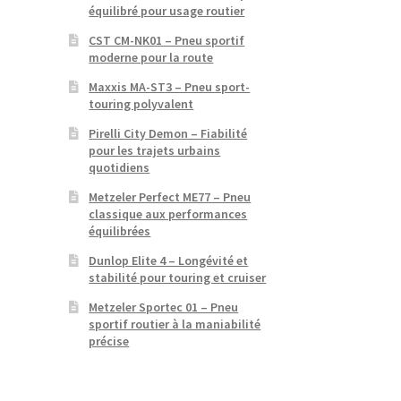
équilibré pour usage routier
CST CM-NK01 – Pneu sportif
moderne pour la route
Maxxis MA-ST3 – Pneu sport-
touring polyvalent
Pirelli City Demon – Fiabilité
pour les trajets urbains
quotidiens
Metzeler Perfect ME77 – Pneu
classique aux performances
équilibrées
Dunlop Elite 4 – Longévité et
stabilité pour touring et cruiser
Metzeler Sportec 01 – Pneu
sportif routier à la maniabilité
précise