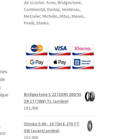
de scooter. Avon, Bridgestone,
Continental, Dunlop, Heidenau,
Metzeler, Michelin, Mitas, Maxxis,
Pirelli, Shinko.
rnes
 de
s
Bridgestone S 22 (SDR) 200/55
ique
ZR 17 (78W) TL (arrière)
182,95
€
Shinko 5.00 - 16 72H E-270 TT
,
SW (avant/arrière)
sur
152,95
€