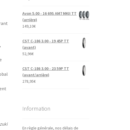
Avon 5.00 - 16 69S AM7 MKII TT
(arrière)
frant
149,10
€
CST C-186 3.00 - 19 45P TT
,
(avant)
52,96
€
e
CST C-186 3.00 - 23 59P TT
obal
(avant/arrière)
278,95
€
ent
Information
zuki
En règle générale, nos délais de