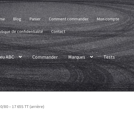
me
Blog
Panier
Comment commander
Mon compte
itique de confidentialité
Contact
eu ABC
Commander
Marques
Tests
/80 – 17 65S TT (arrière)