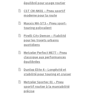
équilibré pour usage routier
CST CM-NK01 – Pneu sportif
moderne pour la route
Maxxis MA-ST3 – Pneu sport-
touring polyvalent
Pirelli City Demon – Fiabilité
pour les trajets urbains
quotidiens
Metzeler Perfect ME77 – Pneu
classique aux performances
équilibrées
Dunlop Elite 4 – Longévité et
stabilité pour touring et cruiser
Metzeler Sportec 01 – Pneu
sportif routier à la maniabilité
précise