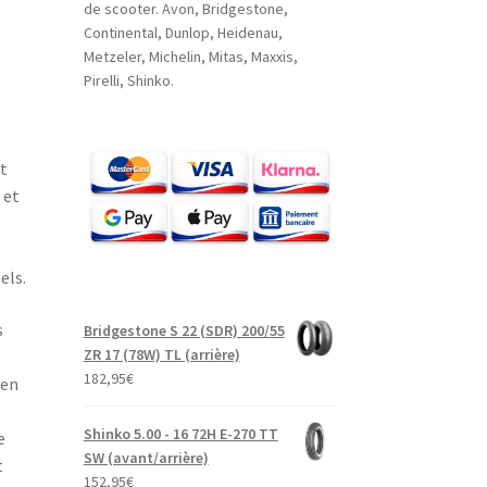
de scooter. Avon, Bridgestone,
Continental, Dunlop, Heidenau,
Metzeler, Michelin, Mitas, Maxxis,
Pirelli, Shinko.
t
 et
s
ls.​
s
Bridgestone S 22 (SDR) 200/55
ZR 17 (78W) TL (arrière)
182,95
€
 en
Shinko 5.00 - 16 72H E-270 TT
e
SW (avant/arrière)
t
152,95
€