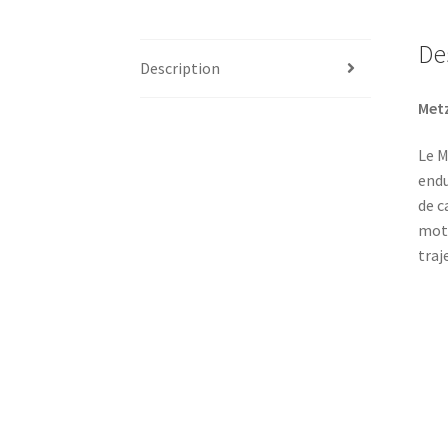
De
Description
Metz
Le M
endu
de c
mota
traj