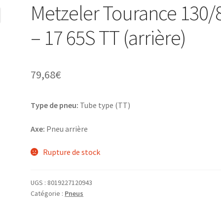
Metzeler Tourance 130/
– 17 65S TT (arrière)
79,68
€
Type de pneu:
Tube type (TT)
Axe:
Pneu arrière
Rupture de stock
UGS :
8019227120943
Catégorie :
Pneus