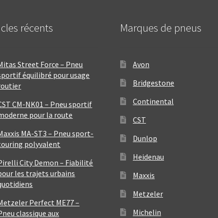
icles récents
Marques de pneus
Mitas Street Force – Pneu
Avon
sportif équilibré pour usage
Bridgestone
routier
Continental
CST CM-NK01 – Pneu sportif
moderne pour la route
CST
Maxxis MA-ST3 – Pneu sport-
Dunlop
touring polyvalent
Heidenau
Pirelli City Demon – Fiabilité
pour les trajets urbains
Maxxis
quotidiens
Metzeler
Metzeler Perfect ME77 –
Michelin
Pneu classique aux