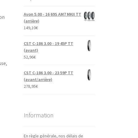
Avon 5.00 - 16 69S AM7 MKII TT
ion
(arrière)
149,10
€
CST C-186 3.00 - 19 45P TT
(avant)
52,96
€
sse,
CST C-186 3.00 - 23 59P TT
(avant/arrière)
278,95
€
Information
En règle générale, nos délais de