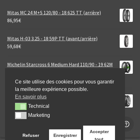
Mitas MC 24 M+S 120/80 - 18 62S TT (arrière)
86,95
€
Mitas H-03 3.25 - 18 59P TT (avant/arrière)
59,68
€
Michelin Starcross 6 Medium Hard 110/90 - 19 62M
TT (arrière)
92,95
€
Ce site utilise des cookies pour vous garantir
la meilleure expérience possible.
En savoir plus
Continental TKC 80 (M+S) 150/70 B 18 70Q TL
(arrière)
Technical
Technical
174,95
€
Marketing
Marketing
Accepter
Refuser
Enregistrer
tout