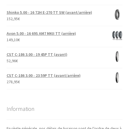
Shinko 5.00 - 16 72H E-270 TT SW (avant/arrière)
152,95
€
Avon 5.00 - 16 69S AM7 MKII TT (arrière)
149,10
€
CST C-186 3.00 - 19 45P TT (avant)
52,96
€
CST C-186 3.00 - 23 59P TT (avant/arrière)
278,95
€
Information
En règle générale, nos délais de livraison sont de l’ordre de deux à