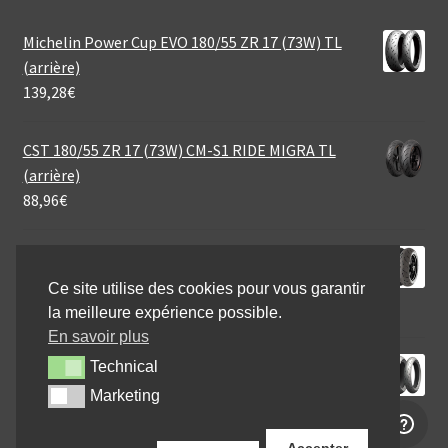
Michelin Power Cup EVO 180/55 ZR 17 (73W) TL
(arrière)
139,28
€
CST 180/55 ZR 17 (73W) CM-S1 RIDE MIGRA TL
(arrière)
88,96
€
Continental SportAttack 4 200/55 ZR 17 (78W) TL
(arrière)
Ce site utilise des cookies pour vous garantir
198,95
€
la meilleure expérience possible.
En savoir plus
Michelin Power RS+ 190/50 ZR 17 (73W) TL (arrière)
Technical
Technical
127,04
€
Marketing
Marketing