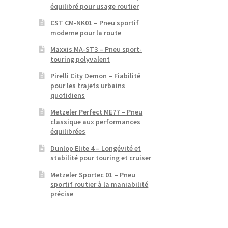
équilibré pour usage routier
CST CM-NK01 – Pneu sportif
moderne pour la route
Maxxis MA-ST3 – Pneu sport-
touring polyvalent
Pirelli City Demon – Fiabilité
pour les trajets urbains
quotidiens
Metzeler Perfect ME77 – Pneu
classique aux performances
équilibrées
Dunlop Elite 4 – Longévité et
stabilité pour touring et cruiser
Metzeler Sportec 01 – Pneu
sportif routier à la maniabilité
précise