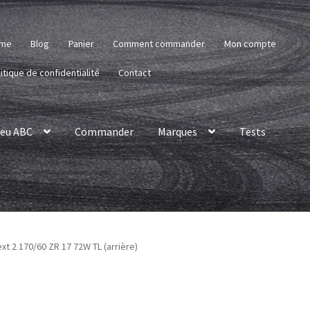
me
Blog
Panier
Comment commander
Mon compte
itique de confidentialité
Contact
eu ABC
Commander
Marques
Tests
t 2 170/60 ZR 17 72W TL (arrière)