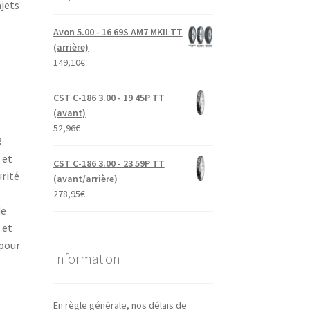
ajets
Avon 5.00 - 16 69S AM7 MKII TT
(arrière)
149,10
€
CST C-186 3.00 - 19 45P TT
(avant)
52,96
€
R
 et
CST C-186 3.00 - 23 59P TT
rité
(avant/arrière)
278,95
€
de
 et
 pour
Information
En règle générale, nos délais de