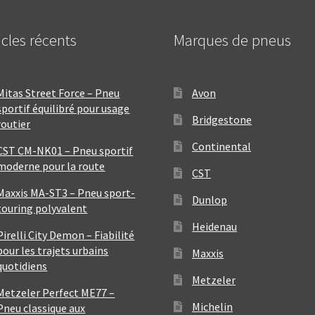
icles récents
Marques de pneus
Mitas Street Force – Pneu
Avon
sportif équilibré pour usage
Bridgestone
routier
Continental
CST CM-NK01 – Pneu sportif
moderne pour la route
CST
Maxxis MA-ST3 – Pneu sport-
Dunlop
touring polyvalent
Heidenau
Pirelli City Demon – Fiabilité
pour les trajets urbains
Maxxis
quotidiens
Metzeler
Metzeler Perfect ME77 –
Michelin
Pneu classique aux