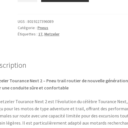
Metzeler
Tourance
Next
UGS :
8019227396089
Catégorie :
Pneus
2
Étiquettes :
17
,
Metzeler
170/60
ZR
17
72W
scription
TL
(arrière)
eler Tourance Next 2 – Pneu trail routier de nouvelle génération
 une conduite sûre et confortable
etzeler Tourance Next 2 est l’évolution du célèbre Tourance Next,
u pour les motos de type adventure et trail, offrant des performa
males sur route avec une capacité limitée pour des excursions tou
ain légères. Il est particulièrement adapté aux motards rechercha