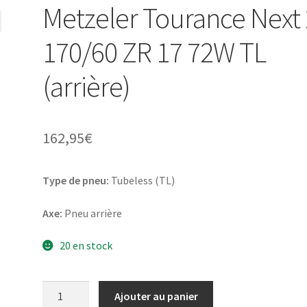
Metzeler Tourance Next 
170/60 ZR 17 72W TL
(arrière)
162,95
€
Type de pneu:
Tubeless (TL)
Axe:
Pneu arrière
20 en stock
quantité
Ajouter au panier
de