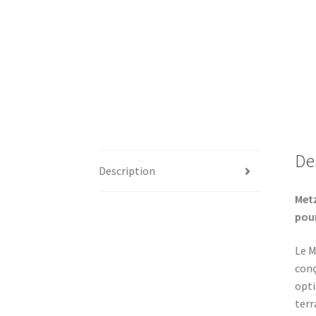
De
Description
Metz
pour
Le M
conç
opti
terr