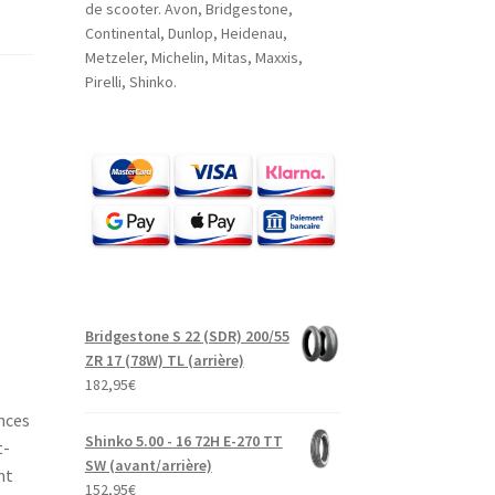
de scooter. Avon, Bridgestone,
Continental, Dunlop, Heidenau,
Metzeler, Michelin, Mitas, Maxxis,
Pirelli, Shinko.
Bridgestone S 22 (SDR) 200/55
ZR 17 (78W) TL (arrière)
182,95
€
nces
Shinko 5.00 - 16 72H E-270 TT
t-
SW (avant/arrière)
nt
152,95
€