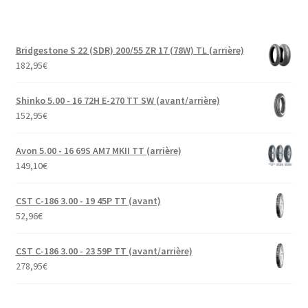
Bridgestone S 22 (SDR) 200/55 ZR 17 (78W) TL (arrière)
182,95
€
Shinko 5.00 - 16 72H E-270 TT SW (avant/arrière)
152,95
€
Avon 5.00 - 16 69S AM7 MKII TT (arrière)
149,10
€
CST C-186 3.00 - 19 45P TT (avant)
52,96
€
CST C-186 3.00 - 23 59P TT (avant/arrière)
278,95
€