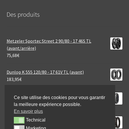
Des produits
Metzeler Sportec Street 2 90/80 - 17 46S TL
(avant/arrière)
75,68
€
Dunlop K 555 120/80 - 17 61V TL (avant)
183,95
€
Mitas MC 7 2.75 - 18 42P TT (avant/arrière)
Ce site utilise des cookies pour vous garantir
48,95
€
la meilleure expérience possible.
En savoir plus
Michelin Tracker 110/100 - 18 64R TT (arrière)
Technical
Technical
74,95
€
Marketing
Marketing