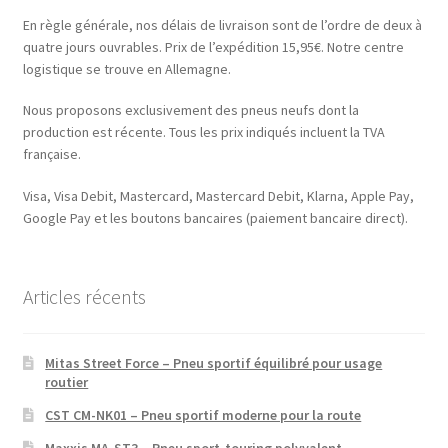
En règle générale, nos délais de livraison sont de l’ordre de deux à
quatre jours ouvrables. Prix de l’expédition 15,95€. Notre centre
logistique se trouve en Allemagne.
Nous proposons exclusivement des pneus neufs dont la
production est récente. Tous les prix indiqués incluent la TVA
française.
Visa, Visa Debit, Mastercard, Mastercard Debit, Klarna, Apple Pay,
Google Pay et les boutons bancaires (paiement bancaire direct).
Articles récents
Mitas Street Force – Pneu sportif équilibré pour usage
routier
CST CM-NK01 – Pneu sportif moderne pour la route
Maxxis MA-ST3 – Pneu sport-touring polyvalent