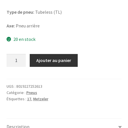
Type de pneu:
Tubeless (TL)
Axe:
Pneu arrière
20 en stock
quantité
Ajouter au panier
de
Metzeler
Racetec
RR
UGS :
8019227252613
Catégorie :
Pneus
K3
Étiquettes :
17
,
Metzeler
190/55
ZR
17
(75W)
Description