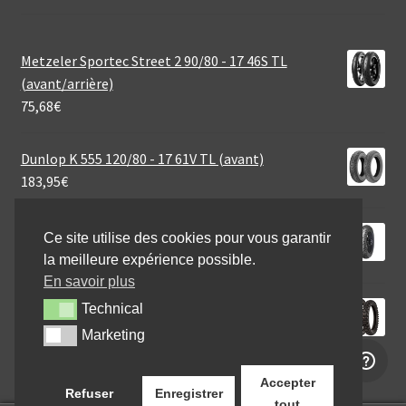
Metzeler Sportec Street 2 90/80 - 17 46S TL
(avant/arrière)
75,68
€
Dunlop K 555 120/80 - 17 61V TL (avant)
183,95
€
Mitas MC 7 2.75 - 18 42P TT (avant/arrière)
Ce site utilise des cookies pour vous garantir
48,95
€
la meilleure expérience possible.
En savoir plus
Michelin Tracker 110/100 - 18 64R TT (arrière)
Technical
Technical
74,95
€
Marketing
Marketing
Accepter
Refuser
Enregistrer
tout