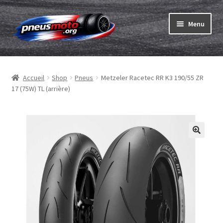
Aller
Aller
Menu
à
au
la
contenu
Ouvrir
navigation
Pneus
le
Accueil
Shop
Pneus
Metzeler Racetec RR K3 190/55 ZR
menu
Ouvrir
Chambres & fonds
17 (75W) TL (arrière)
enfant
le
menu
Ouvrir
Pneu ABC
enfant
le
menu
Commander
enfant
Ouvrir
Marques
le
menu
Tests
enfant
Contact