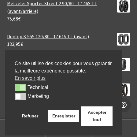
Metzeler Sportec Street 2 90/80 - 17 46S TL
(avant/arrière)
75,68
€
Dunlop K 555 120/80 - 17 61V TL (avant)
183,95
€
Mitas MC 7 2.75 - 18 42P TT (avant/arrière)
Ce site utilise des cookies pour vous garantir
48,95
€
la meilleure expérience possible.
En savoir plus
Michelin Tracker 110/100 - 18 64R TT (arrière)
Technical
Technical
74,95
€
Marketing
Marketing
Accepter
Refuser
Enregistrer
tout
0
Recherche
Recherche