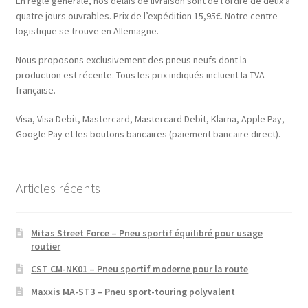
En règle générale, nos délais de livraison sont de l’ordre de deux à
quatre jours ouvrables. Prix de l’expédition 15,95€. Notre centre
logistique se trouve en Allemagne.
Nous proposons exclusivement des pneus neufs dont la
production est récente. Tous les prix indiqués incluent la TVA
française.
Visa, Visa Debit, Mastercard, Mastercard Debit, Klarna, Apple Pay,
Google Pay et les boutons bancaires (paiement bancaire direct).
Articles récents
Mitas Street Force – Pneu sportif équilibré pour usage
routier
CST CM-NK01 – Pneu sportif moderne pour la route
Maxxis MA-ST3 – Pneu sport-touring polyvalent