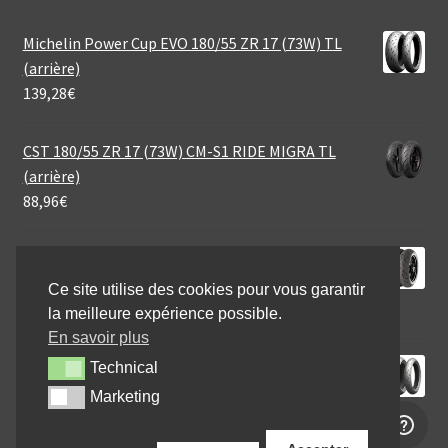
Michelin Power Cup EVO 180/55 ZR 17 (73W) TL
(arrière)
139,28
€
CST 180/55 ZR 17 (73W) CM-S1 RIDE MIGRA TL
(arrière)
88,96
€
Continental SportAttack 4 200/55 ZR 17 (78W) TL
(arrière)
Ce site utilise des cookies pour vous garantir
198,95
€
la meilleure expérience possible.
En savoir plus
Michelin Power RS+ 190/50 ZR 17 (73W) TL (arrière)
Technical
Technical
127,04
€
Marketing
Marketing