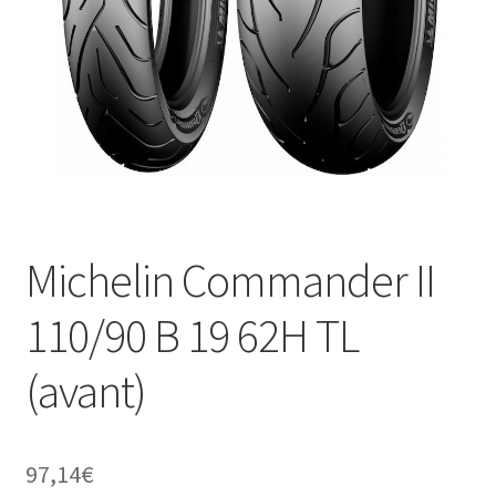
Michelin Commander II
110/90 B 19 62H TL
(avant)
97,14
€