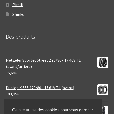
Pirelli
Shinko
Des produits
Metzeler Sportec Street 2 90/80 - 17 46S TL
(avant/arrière)
75,68
€
Dunlop K 555 120/80 - 17 61V TL (avant)
183,95
€
Mitas MC 7 2.75 - 18 42P TT (avant/arrière)
Ce site utilise des cookies pour vous garantir