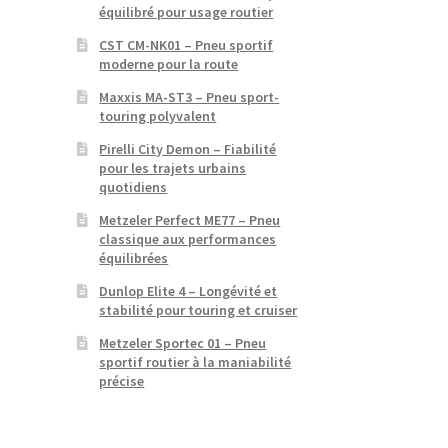
équilibré pour usage routier
CST CM-NK01 – Pneu sportif
moderne pour la route
Maxxis MA-ST3 – Pneu sport-
touring polyvalent
Pirelli City Demon – Fiabilité
pour les trajets urbains
quotidiens
Metzeler Perfect ME77 – Pneu
classique aux performances
équilibrées
Dunlop Elite 4 – Longévité et
stabilité pour touring et cruiser
Metzeler Sportec 01 – Pneu
sportif routier à la maniabilité
précise