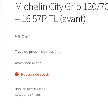
Michelin City Grip 120/7
– 16 57P TL (avant)
56,05
€
Type de pneu:
Tubeless (TL)
Axe:
Pneu avant
Rupture de stock
UGS :
3528704272129
Catégorie :
Pneus