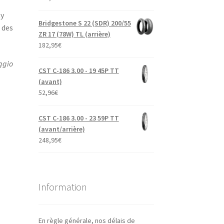
ty
Bridgestone S 22 (SDR) 200/55
 des
ZR 17 (78W) TL (arrière)
182,95
€
ggio
CST C-186 3.00 - 19 45P TT
(avant)
52,96
€
CST C-186 3.00 - 23 59P TT
(avant/arrière)
248,95
€
Information
En règle générale, nos délais de