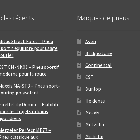
icles récents
Marques de pneus
Mitas Street Force – Pneu
Avon
sportif équilibré pour usage
Bridgestone
routier
Continental
CST CM-NK01 – Pneu sportif
moderne pour la route
CST
Maxxis MA-ST3 – Pneu sport-
Dunlop
touring polyvalent
Heidenau
Pirelli City Demon – Fiabilité
pour les trajets urbains
Maxxis
quotidiens
Metzeler
Metzeler Perfect ME77 –
Michelin
Pneu classique aux