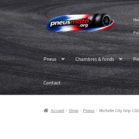
Aller
Aller
Ho
à
au
la
contenu
Pol
navigation
Pneus
Chambres & fonds
Pn
Contact
Accueil
Shop
Pneus
Michelin City Grip 120