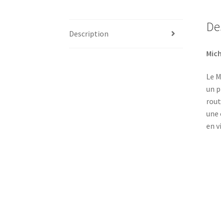
De
Description
Mich
Le M
un p
rout
une 
en vi