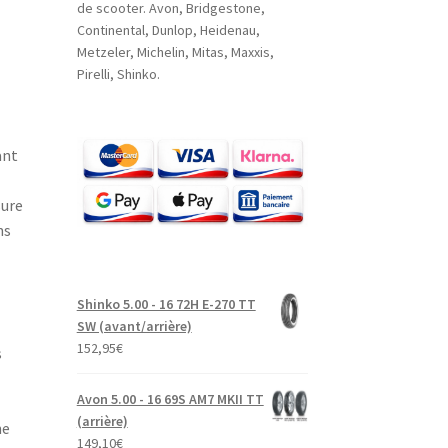
de scooter. Avon, Bridgestone,
Continental, Dunlop, Heidenau,
Metzeler, Michelin, Mitas, Maxxis,
Pirelli, Shinko.
ant
sure
ns
Shinko 5.00 - 16 72H E-270 TT
SW (avant/arrière)
152,95
€
s
Avon 5.00 - 16 69S AM7 MKII TT
(arrière)
ne
149,10
€