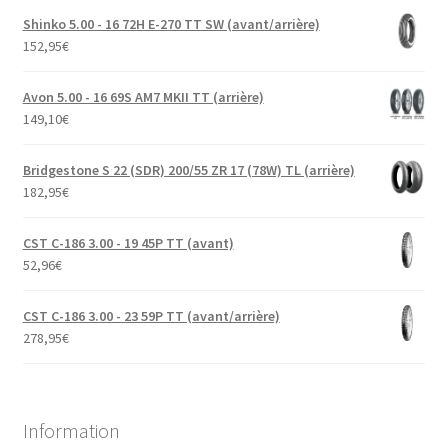
Shinko 5.00 - 16 72H E-270 TT SW (avant/arrière)
152,95
€
Avon 5.00 - 16 69S AM7 MKII TT (arrière)
149,10
€
Bridgestone S 22 (SDR) 200/55 ZR 17 (78W) TL (arrière)
182,95
€
CST C-186 3.00 - 19 45P TT (avant)
52,96
€
CST C-186 3.00 - 23 59P TT (avant/arrière)
278,95
€
Information