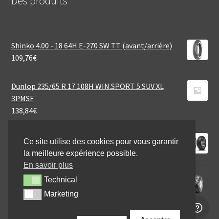
Des produits
Shinko 4.00 - 18 64H E-270 SW TT (avant/arrière)
109,76
€
Dunlop 235/65 R 17 108H WIN.SPORT 5 SUV XL
3PMSF
138,84
€
Dunlop D 423 130/70 R 18 63V TL (avant)
Ce site utilise des cookies pour vous garantir
177,41
€
la meilleure expérience possible.
En savoir plus
CST 22X11 - 10 47N C-828 6PR
Technical
Technical
69,60
€
Marketing
Marketing