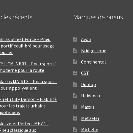
icles récents
Marques de pneus
Mitas Street Force – Pneu
Avon
sportif équilibré pour usage
Bridgestone
routier
Continental
CST CM-NK01 – Pneu sportif
moderne pour la route
CST
Maxxis MA-ST3 – Pneu sport-
Dunlop
touring polyvalent
Heidenau
Pirelli City Demon – Fiabilité
pour les trajets urbains
Maxxis
quotidiens
Metzeler
Metzeler Perfect ME77 –
Michelin
Pneu classique aux