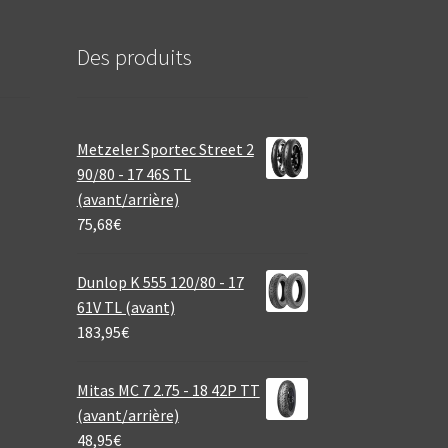
Des produits
Metzeler Sportec Street 2
90/80 - 17 46S TL
(avant/arrière)
75,68
€
Dunlop K 555 120/80 - 17
61V TL (avant)
183,95
€
Mitas MC 7 2.75 - 18 42P TT
(avant/arrière)
48,95
€