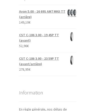
Avon 5.00 - 16 69S AM7 MKII TT
(arrière)
149,10
€
CST C-186 3.00 - 19 45P TT
(avant)
52,96
€
CST C-186 3.00 - 23 59P TT
(avant/arrière)
278,95
€
Information
En règle générale, nos délais de