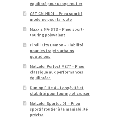
équilibré pour usage routier
CST CM-NK01 – Pneu sportif
moderne pour la route
Maxxis MA-ST3 – Pneu sport-
touring polyvalent
Pirelli City Demon – Fiabilité
pour les trajets urbains
quotidiens
Metzeler Perfect ME77 – Pneu
classique aux performances
équilibrées
Dunlop Elite 4 – Longévité et
stabilité pour touring et cruiser
Metzeler Sportec 01 – Pneu
sportif routier à la maniabilité
précise