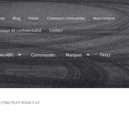
me
Blog
Panier
Comment commander
Mon compte
itique de confidentialité
Contact
eu ABC
Commander
Marques
Tests
7 (73W) PILOT ROAD 5 GT