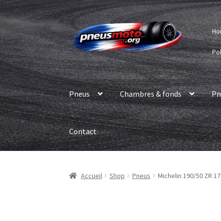
Aller
Aller
Ho
à
au
la
contenu
Pol
navigation
Pneus
Chambres & fonds
Pn
Contact
Accueil
Shop
Pneus
Michelin 190/50 ZR 1