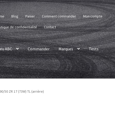
me
Blog
Panier
Comment commander
Mon compte
itique de confidentialité
Contact
eu ABC
Commander
Marques
Tests
0/50 ZR 17 (73W) TL (arrière)