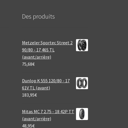
Des produits
Metzeler Sportec Street 2
90/80 - 17 46S TL
(avant/arrière)
75,68
€
Dunlop K 555 120/80 - 17
61V TL (avant)
183,95
€
Mitas MC 7 2.75 - 18 42P TT
(avant/arrière)
48,95
€