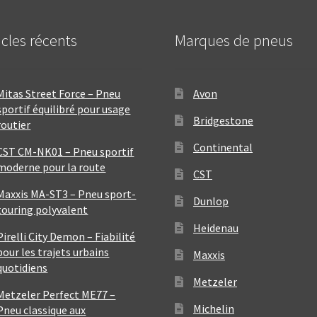
icles récents
Marques de pneus
Mitas Street Force – Pneu
Avon
sportif équilibré pour usage
Bridgestone
routier
Continental
CST CM-NK01 – Pneu sportif
moderne pour la route
CST
Maxxis MA-ST3 – Pneu sport-
Dunlop
touring polyvalent
Heidenau
Pirelli City Demon – Fiabilité
pour les trajets urbains
Maxxis
quotidiens
Metzeler
Metzeler Perfect ME77 –
Michelin
Pneu classique aux