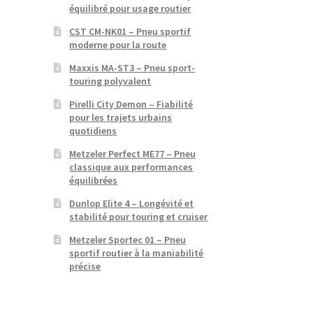
équilibré pour usage routier
CST CM-NK01 – Pneu sportif
moderne pour la route
Maxxis MA-ST3 – Pneu sport-
touring polyvalent
Pirelli City Demon – Fiabilité
pour les trajets urbains
quotidiens
Metzeler Perfect ME77 – Pneu
classique aux performances
équilibrées
Dunlop Elite 4 – Longévité et
stabilité pour touring et cruiser
Metzeler Sportec 01 – Pneu
sportif routier à la maniabilité
précise