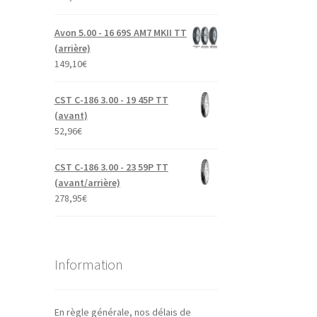
Avon 5.00 - 16 69S AM7 MKII TT
(arrière)
149,10
€
CST C-186 3.00 - 19 45P TT
(avant)
52,96
€
CST C-186 3.00 - 23 59P TT
(avant/arrière)
278,95
€
Information
En règle générale, nos délais de