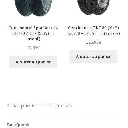
Continental SportAttack
Continental TKC 80 (M+S)
120/70 ZR 17 (58W) TL
130/80 – 17 65T TL (arrière)
(avant)
126,95
€
72,95
€
Ajouter au panier
Ajouter au panier
Achat pneus moto à prix bas
Taille/profil: