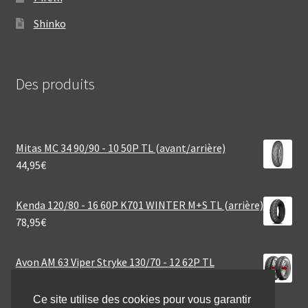
Shinko
Des produits
Mitas MC 34 90/90 - 10 50P TL (avant/arrière)
44,95
€
Kenda 120/80 - 16 60P K701 WINTER M+S TL (arrière)
78,95
€
Avon AM 63 Viper Stryke 130/70 - 12 62P TL
(avant/arrière)
49,09
€
Ce site utilise des cookies pour vous garantir