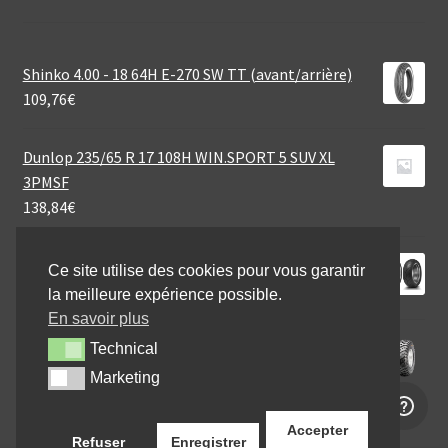
Shinko 4.00 - 18 64H E-270 SW TT (avant/arrière)
109,76
€
Dunlop 235/65 R 17 108H WIN.SPORT 5 SUV XL
3PMSF
138,84
€
Dunlop D 423 130/70 R 18 63V TL (avant)
Ce site utilise des cookies pour vous garantir
177,41
€
la meilleure expérience possible.
En savoir plus
CST 22X11 - 10 47N C-828 6PR
Technical
Technical
69,60
€
Marketing
Marketing
Accepter
Refuser
Enregistrer