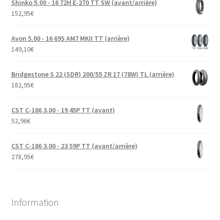
Shinko 5.00 - 16 72H E-270 TT SW (avant/arrière)
152,95
€
Avon 5.00 - 16 69S AM7 MKII TT (arrière)
149,10
€
Bridgestone S 22 (SDR) 200/55 ZR 17 (78W) TL (arrière)
182,95
€
CST C-186 3.00 - 19 45P TT (avant)
52,96
€
CST C-186 3.00 - 23 59P TT (avant/arrière)
278,95
€
Information