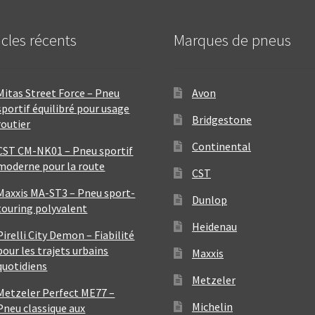
icles récents
Marques de pneus
Mitas Street Force – Pneu
Avon
sportif équilibré pour usage
Bridgestone
routier
Continental
CST CM-NK01 – Pneu sportif
moderne pour la route
CST
Maxxis MA-ST3 – Pneu sport-
Dunlop
touring polyvalent
Heidenau
Pirelli City Demon – Fiabilité
pour les trajets urbains
Maxxis
quotidiens
Metzeler
Metzeler Perfect ME77 –
Michelin
Pneu classique aux