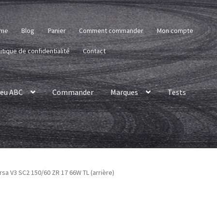
me
Blog
Panier
Comment commander
Mon compte
itique de confidentialité
Contact
eu ABC
Commander
Marques
Tests
orsa V3 SC2 150/60 ZR 17 66W TL (arrière)