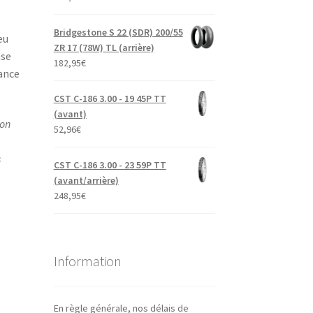
Bridgestone S 22 (SDR) 200/55
eu
ZR 17 (78W) TL (arrière)
nse
182,95
€
ance
CST C-186 3.00 - 19 45P TT
(avant)
ion
52,96
€
s
CST C-186 3.00 - 23 59P TT
(avant/arrière)
248,95
€
Information
En règle générale, nos délais de