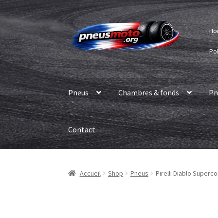
Aller
Aller
Ho
à
au
la
contenu
Pol
navigation
Pneus
Chambres & fonds
Pn
Contact
Accueil
Shop
Pneus
Pirelli Diablo Superc