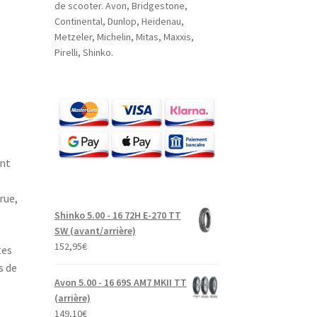
de scooter. Avon, Bridgestone,
Continental, Dunlop, Heidenau,
Metzeler, Michelin, Mitas, Maxxis,
Pirelli, Shinko.
ant
rue,
Shinko 5.00 - 16 72H E-270 TT
SW (avant/arrière)
152,95
€
tes
s de
Avon 5.00 - 16 69S AM7 MKII TT
(arrière)
e
149,10
€