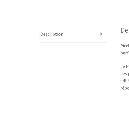
De
Description
Pire
perf
Le P
des 
adhé
répo