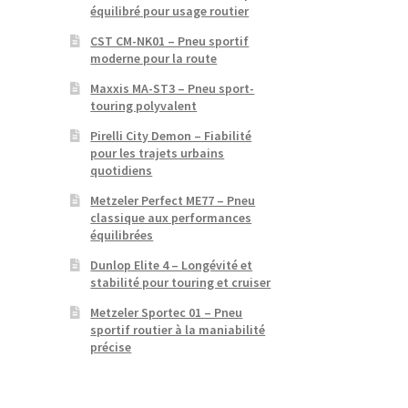
équilibré pour usage routier
CST CM-NK01 – Pneu sportif
moderne pour la route
Maxxis MA-ST3 – Pneu sport-
touring polyvalent
Pirelli City Demon – Fiabilité
pour les trajets urbains
quotidiens
Metzeler Perfect ME77 – Pneu
classique aux performances
équilibrées
Dunlop Elite 4 – Longévité et
stabilité pour touring et cruiser
Metzeler Sportec 01 – Pneu
sportif routier à la maniabilité
précise