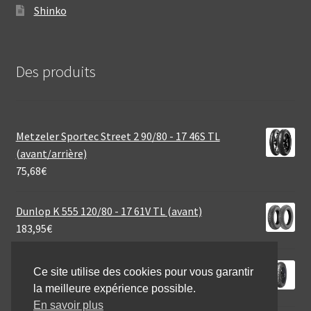
Shinko
Des produits
Metzeler Sportec Street 2 90/80 - 17 46S TL
(avant/arrière)
75,68
€
Dunlop K 555 120/80 - 17 61V TL (avant)
183,95
€
Mitas MC 7 2.75 - 18 42P TT (avant/arrière)
Ce site utilise des cookies pour vous garantir
48,95
€
la meilleure expérience possible.
En savoir plus