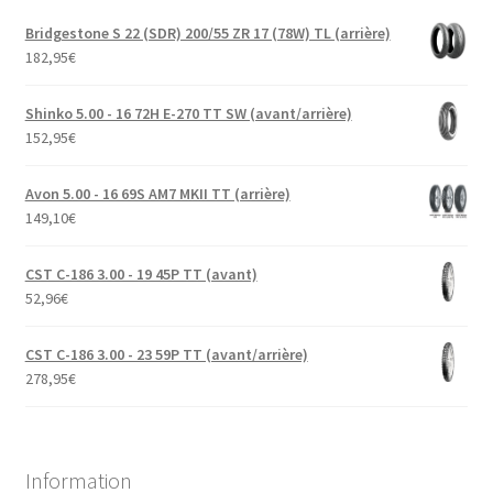
Bridgestone S 22 (SDR) 200/55 ZR 17 (78W) TL (arrière)
182,95
€
Shinko 5.00 - 16 72H E-270 TT SW (avant/arrière)
152,95
€
Avon 5.00 - 16 69S AM7 MKII TT (arrière)
149,10
€
CST C-186 3.00 - 19 45P TT (avant)
52,96
€
CST C-186 3.00 - 23 59P TT (avant/arrière)
278,95
€
Information