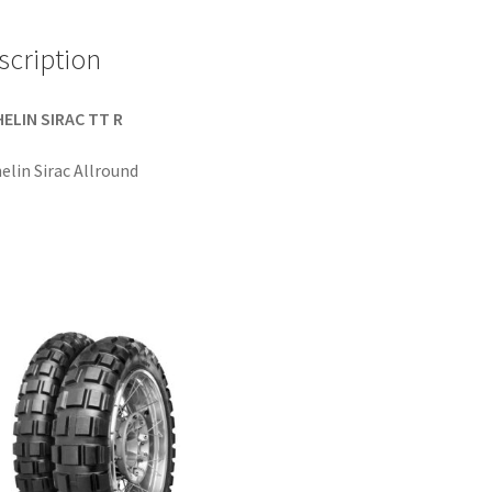
scription
ELIN SIRAC TT R
elin Sirac Allround