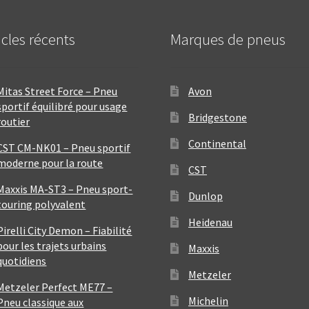
icles récents
Marques de pneus
Mitas Street Force – Pneu
Avon
sportif équilibré pour usage
Bridgestone
routier
Continental
CST CM-NK01 – Pneu sportif
moderne pour la route
CST
Maxxis MA-ST3 – Pneu sport-
Dunlop
touring polyvalent
Heidenau
Pirelli City Demon – Fiabilité
pour les trajets urbains
Maxxis
quotidiens
Metzeler
Metzeler Perfect ME77 –
Michelin
Pneu classique aux