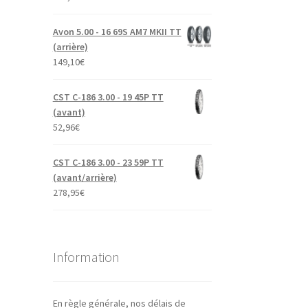
Avon 5.00 - 16 69S AM7 MKII TT
(arrière)
149,10
€
CST C-186 3.00 - 19 45P TT
(avant)
52,96
€
CST C-186 3.00 - 23 59P TT
(avant/arrière)
278,95
€
Information
En règle générale, nos délais de