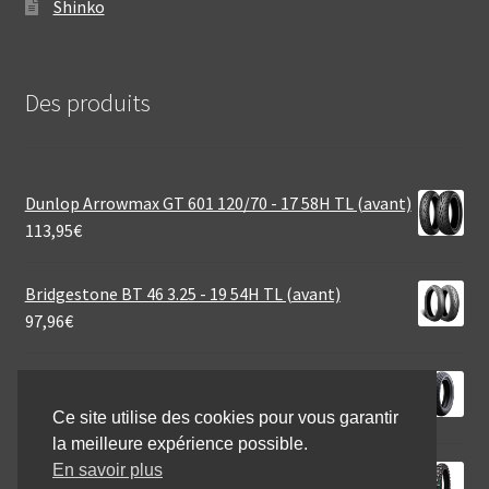
Shinko
Des produits
Dunlop Arrowmax GT 601 120/70 - 17 58H TL (avant)
113,95
€
Bridgestone BT 46 3.25 - 19 54H TL (avant)
97,96
€
Heidenau K 66 Rf. 140/70 - 15 69P TL (arrière)
85,90
€
Ce site utilise des cookies pour vous garantir
la meilleure expérience possible.
En savoir plus
Mitas EF-07 Super Light Green 140/80 - 18 70R TT