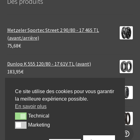
Des produits
Metzeler Sportec Street 2 90/80 - 17 46S TL
(avant/arrière)
75,68
€
Dunlop K 555 120/80 - 17 61V TL (avant)
183,95
€
Mitas MC 7 2.75 - 18 42P TT (avant/arrière)
Ce site utilise des cookies pour vous garantir
48,95
€
la meilleure expérience possible.
En savoir plus
Michelin Tracker 110/100 - 18 64R TT (arrière)
Technical
Technical
74,95
€
Marketing
Marketing