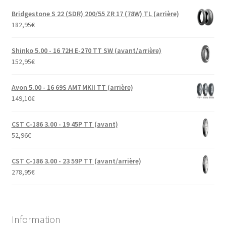
Bridgestone S 22 (SDR) 200/55 ZR 17 (78W) TL (arrière)
182,95
€
Shinko 5.00 - 16 72H E-270 TT SW (avant/arrière)
152,95
€
Avon 5.00 - 16 69S AM7 MKII TT (arrière)
149,10
€
CST C-186 3.00 - 19 45P TT (avant)
52,96
€
CST C-186 3.00 - 23 59P TT (avant/arrière)
278,95
€
Information