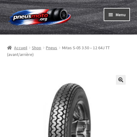
Aller
Aller
Menu
à
au
la
contenu
Ouvrir
navigation
Pneus
le
Accueil
Shop
Pneus
Mitas S-05 3.50 – 12 64J TT
menu
Ouvrir
Chambres & fonds
(avant/arrière)
enfant
le
menu
Ouvrir
Pneu ABC
enfant
le
menu
Commander
enfant
Ouvrir
Marques
le
menu
Tests
enfant
Contact