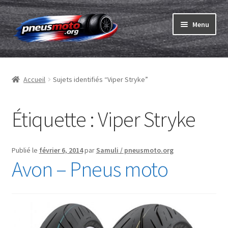
Aller
Aller
Menu
à
au
la
contenu
Ouvrir
navigation
Pneus
le
Accueil
Sujets identifiés “Viper Stryke”
menu
Ouvrir
Chambres & fonds
enfant
le
menu
Ouvrir
Étiquette :
Viper Stryke
Pneu ABC
enfant
le
menu
Commander
enfant
Publié le
février 6, 2014
par
Samuli / pneusmoto.org
Avon – Pneus moto
Ouvrir
Marques
le
menu
Tests
enfant
Contact