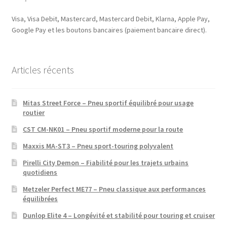
Visa, Visa Debit, Mastercard, Mastercard Debit, Klarna, Apple Pay,
Google Pay et les boutons bancaires (paiement bancaire direct).
Articles récents
Mitas Street Force – Pneu sportif équilibré pour usage
routier
CST CM-NK01 – Pneu sportif moderne pour la route
Maxxis MA-ST3 – Pneu sport-touring polyvalent
Pirelli City Demon – Fiabilité pour les trajets urbains
quotidiens
Metzeler Perfect ME77 – Pneu classique aux performances
équilibrées
Dunlop Elite 4 – Longévité et stabilité pour touring et cruiser