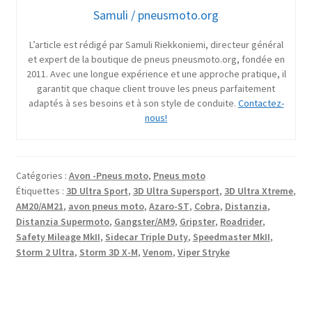
Samuli / pneusmoto.org
L’article est rédigé par Samuli Riekkoniemi, directeur général
et expert de la boutique de pneus pneusmoto.org, fondée en
2011. Avec une longue expérience et une approche pratique, il
garantit que chaque client trouve les pneus parfaitement
adaptés à ses besoins et à son style de conduite.
Contactez-
nous!
Catégories :
Avon -Pneus moto
,
Pneus moto
Étiquettes :
3D Ultra Sport
,
3D Ultra Supersport
,
3D Ultra Xtreme
,
AM20/AM21
,
avon pneus moto
,
Azaro-ST
,
Cobra
,
Distanzia
,
Distanzia Supermoto
,
Gangster/AM9
,
Gripster
,
Roadrider
,
Safety Mileage MkII
,
Sidecar Triple Duty
,
Speedmaster MkII
,
Storm 2 Ultra
,
Storm 3D X-M
,
Venom
,
Viper Stryke